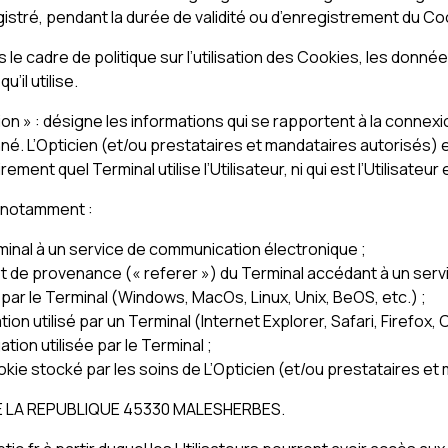
registré, pendant la durée de validité ou d’enregistrement du Co
le cadre de politique sur l’utilisation des Cookies, les donnée
il utilise.
ion » : désigne les informations qui se rapportent à la connexi
é. L’Opticien (et/ou prestataires et mandataires autorisés) e
ment quel Terminal utilise l’Utilisateur, ni qui est l’Utilisateur
 notamment :
minal à un service de communication électronique ;
rnet de provenance (« referer ») du Terminal accédant à un se
 par le Terminal (Windows, MacOs, Linux, Unix, BeOS, etc.) ;
ation utilisé par un Terminal (Internet Explorer, Safari, Firefox,
ation utilisée par le Terminal ;
Cookie stocké par les soins de L’Opticien (et/ou prestataires e
 DE LA REPUBLIQUE 45330 MALESHERBES.