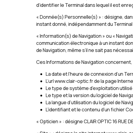
d’identifier le Terminal dans lequel il est en
« Donnée(s) Personnelle(s) » : désigne, dans 
instant donné, indépendamment du Terminal qu’
« Information(s) de Navigation » ou « Navigat
communication électronique à un instant donn
de Navigation, même s’il ne sait pas nécessaire
Ces Informations de Navigation concernent,
La date et l’heure de connexion d’un Ter
L’url www.clair-optic.fr de la page Inte
Le type de système d’exploitation utilisé
Le type et la version du logiciel de Navig
La langue d’utilisation du logiciel de Navig
L’identifiant et le contenu d’un fichier 
« Opticien » : désigne CLAIR OPTIC 16 RUE